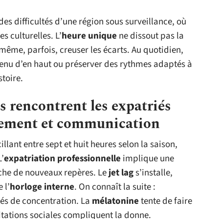
 des difficultés d’une région sous surveillance, où
es culturelles. L’
heure unique
ne dissout pas la
t même, parfois, creuser les écarts. Au quotidien,
e venu d’en haut ou préserver des rythmes adaptés à
stoire.
s rencontrent les expatriés
olement et communication
cillant entre sept et huit heures selon la saison,
L’
expatriation professionnelle
implique une
che de nouveaux repères. Le
jet lag
s’installe,
 l’
horloge interne
. On connaît la suite :
ltés de concentration. La
mélatonine
tente de faire
icitations sociales compliquent la donne.