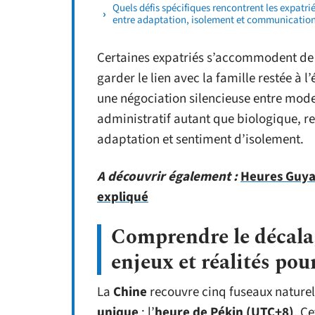
Quels défis spécifiques rencontrent les expatri
entre adaptation, isolement et communicatio
Certaines expatriés s’accommodent de de
garder le lien avec la famille restée à
une négociation silencieuse entre mode
administratif autant que biologique, red
adaptation et sentiment d’isolement.
A découvrir également :
Heures Guyan
expliqué
Comprendre le décala
enjeux et réalités pou
La
Chine
recouvre cinq fuseaux naturels
unique
: l’
heure de Pékin (UTC+8)
. C