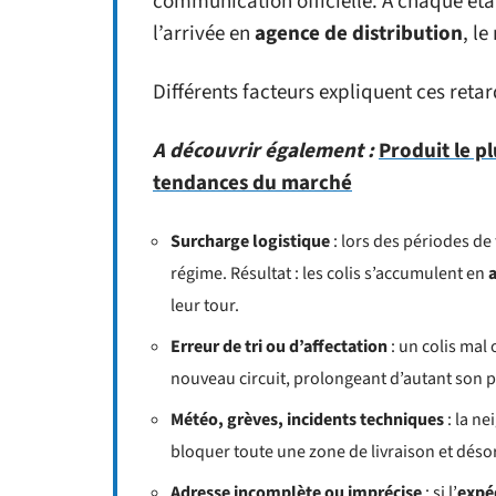
communication officielle. À chaque ét
l’arrivée en
agence de distribution
, l
Différents facteurs expliquent ces retard
A découvrir également :
Produit le p
tendances du marché
Surcharge logistique
: lors des périodes de
régime. Résultat : les colis s’accumulent en
leur tour.
Erreur de tri ou d’affectation
: un colis mal
nouveau circuit, prolongeant d’autant son 
Météo, grèves, incidents techniques
: la n
bloquer toute une zone de livraison et déso
Adresse incomplète ou imprécise
: si l’
expé