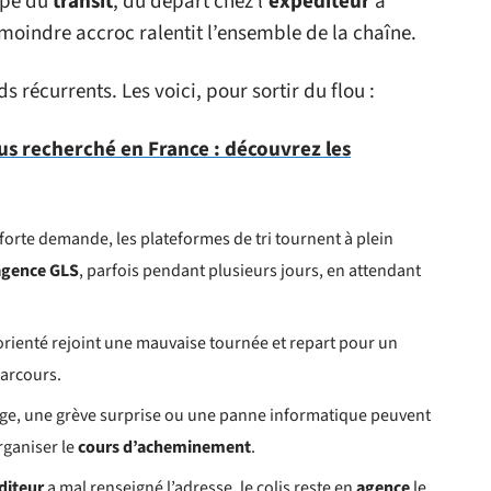
ape du
transit
, du départ chez l’
expéditeur
à
e moindre accroc ralentit l’ensemble de la chaîne.
s récurrents. Les voici, pour sortir du flou :
lus recherché en France : découvrez les
 forte demande, les plateformes de tri tournent à plein
agence GLS
, parfois pendant plusieurs jours, en attendant
 orienté rejoint une mauvaise tournée et repart pour un
parcours.
eige, une grève surprise ou une panne informatique peuvent
rganiser le
cours d’acheminement
.
diteur
a mal renseigné l’adresse, le colis reste en
agence
le