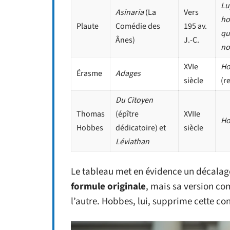
Lu
Asinaria
(La
Vers
ho
Plaute
Comédie des
195 av.
qu
Ânes)
J.-C.
no
XVIe
Ho
Érasme
Adages
siècle
(r
Du Citoyen
Thomas
(épître
XVIIe
Ho
Hobbes
dédicatoire) et
siècle
Léviathan
Le tableau met en évidence un décalag
formule originale
, mais sa version co
l’autre. Hobbes, lui, supprime cette co